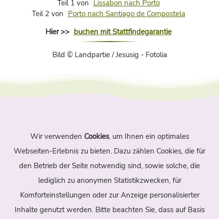
Teil 1 von
Lissabon nach Porto
Teil 2 von
Porto nach Santiago de Compostela
Hier >>
buchen mit Stattfindegarantie
Bild © Landpartie / Jesusig - Fotolia
Wir verwenden
Cookies
, um Ihnen ein optimales
Navigation
Webseiten-Erlebnis zu bieten. Dazu zählen Cookies, die für
den Betrieb der Seite notwendig sind, sowie solche, die
Home
Themen
Autoren
lediglich zu anonymen Statistikzwecken, für
Suche
Archiv
Kontakt
Komforteinstellungen oder zur Anzeige personalisierter
Inhalte genutzt werden. Bitte beachten Sie, dass auf Basis
Sitemap
Impressum
Datenschutz