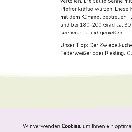
verteilen. Die saure Sahne mi
Pfeffer kräftig würzen. Dies
mit dem Kümmel bestreuen. D
und bei 180-200 Grad ca. 30
servieren - und genießen.
Unser Tipp:
Der Zwiebelkuchen
Federweißer oder Riesling. G
Wir verwenden
Cookies
, um Ihnen ein optima
Home
Themen
Autoren