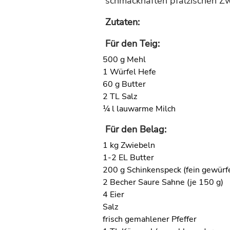
schmackhaften pfälzischen Zw
Zutaten:
Für den Teig:
500 g Mehl
1 Würfel Hefe
60 g Butter
2 TL Salz
¼ l lauwarme Milch
Für den Belag:
1 kg Zwiebeln
1-2 EL Butter
200 g Schinkenspeck (fein gewürfe
2 Becher Saure Sahne (je 150 g)
4 Eier
Salz
frisch gemahlener Pfeffer