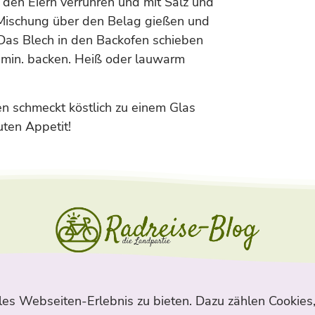
t den Eiern verrühren und mit Salz und
e Mischung über den Belag gießen und
as Blech in den Backofen schieben
 min. backen. Heiß oder lauwarm
 schmeckt köstlich zu einem Glas
uten Appetit!
Navigation
les Webseiten-Erlebnis zu bieten. Dazu zählen Cookies,
Suche
Archiv
Kontakt
Sitema