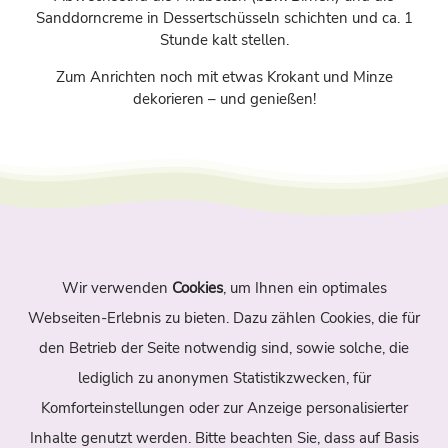
Sanddorncreme in Dessertschüsseln schichten und ca. 1
Stunde kalt stellen.
Zum Anrichten noch mit etwas Krokant und Minze
dekorieren – und genießen!
Wir verwenden
Cookies
, um Ihnen ein optimales
Navigation
Webseiten-Erlebnis zu bieten. Dazu zählen Cookies, die für
den Betrieb der Seite notwendig sind, sowie solche, die
Home
Themen
Autoren
lediglich zu anonymen Statistikzwecken, für
Suche
Archiv
Kontakt
Komforteinstellungen oder zur Anzeige personalisierter
Inhalte genutzt werden. Bitte beachten Sie, dass auf Basis
Sitemap
Impressum
Datenschutz