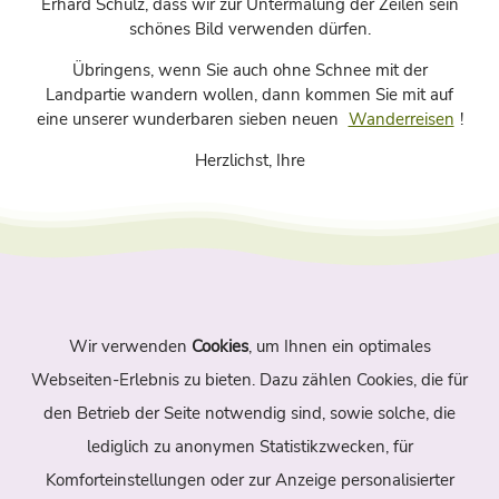
Erhard Schulz, dass wir zur Untermalung der Zeilen sein
schönes Bild verwenden dürfen.
Übringens, wenn Sie auch ohne Schnee mit der
Landpartie wandern wollen, dann kommen Sie mit auf
eine unserer wunderbaren sieben neuen
Wanderreisen
!
Herzlichst, Ihre
Wir verwenden
Cookies
, um Ihnen ein optimales
Navigation
Webseiten-Erlebnis zu bieten. Dazu zählen Cookies, die für
den Betrieb der Seite notwendig sind, sowie solche, die
Home
Themen
Autoren
lediglich zu anonymen Statistikzwecken, für
Suche
Archiv
Kontakt
Komforteinstellungen oder zur Anzeige personalisierter