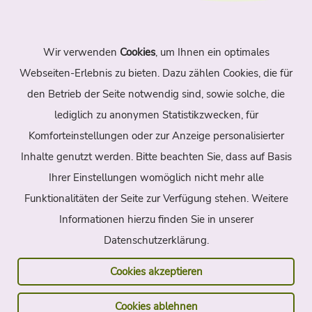
Wir verwenden
Cookies
, um Ihnen ein optimales
Navigation
Webseiten-Erlebnis zu bieten. Dazu zählen Cookies, die für
den Betrieb der Seite notwendig sind, sowie solche, die
Home
Themen
Autoren
lediglich zu anonymen Statistikzwecken, für
Suche
Archiv
Kontakt
Komforteinstellungen oder zur Anzeige personalisierter
Inhalte genutzt werden. Bitte beachten Sie, dass auf Basis
Sitemap
Impressum
Datenschutz
Ihrer Einstellungen womöglich nicht mehr alle
Funktionalitäten der Seite zur Verfügung stehen. Weitere
Partner
Informationen hierzu finden Sie in unserer
Datenschutzerklärung.
Die Landpartie
Radreisen Frankreich
Radreisen Italien
Havelradweg
Cookies akzeptieren
Ostsee-Radweg
Weserradweg
Cookies ablehnen