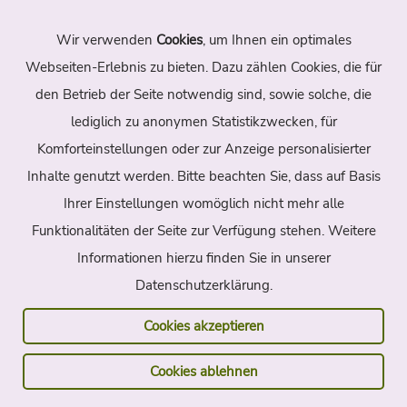
Wir verwenden
Cookies
, um Ihnen ein optimales
Navigation
Webseiten-Erlebnis zu bieten. Dazu zählen Cookies, die für
den Betrieb der Seite notwendig sind, sowie solche, die
Home
Themen
Autoren
lediglich zu anonymen Statistikzwecken, für
Suche
Archiv
Kontakt
Komforteinstellungen oder zur Anzeige personalisierter
Inhalte genutzt werden. Bitte beachten Sie, dass auf Basis
Sitemap
Impressum
Datenschutz
Ihrer Einstellungen womöglich nicht mehr alle
Funktionalitäten der Seite zur Verfügung stehen. Weitere
Partner
Informationen hierzu finden Sie in unserer
Datenschutzerklärung.
Die Landpartie
Radreisen Frankreich
Radreisen Italien
Havelradweg
Cookies akzeptieren
Ostsee-Radweg
Weserradweg
Cookies ablehnen