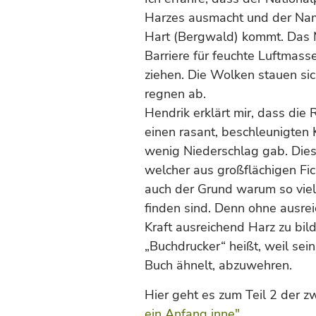
Harzes ausmacht und der Name
Hart (Bergwald) kommt. Das Mi
Barriere für feuchte Luftmass
ziehen. Die Wolken stauen s
regnen ab.
Hendrik erklärt mir, dass die 
einen rasant, beschleunigten
wenig Niederschlag gab. Dies
welcher aus großflächigen Fi
auch der Grund warum so viel
finden sind. Denn ohne ausre
Kraft ausreichend Harz zu bil
„Buchdrucker“ heißt, weil se
Buch ähnelt, abzuwehren.
Hier geht es zum Teil 2 der z
ein Anfang inne"
.