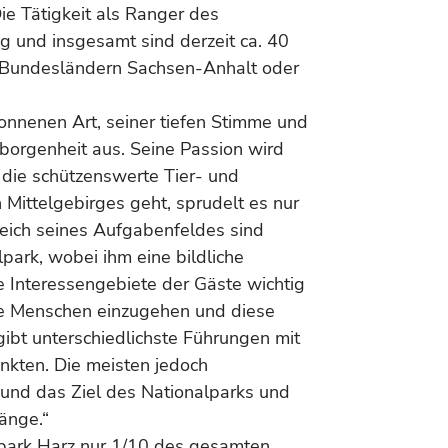
ie Tätigkeit als Ranger des
tig und insgesamt sind derzeit ca. 40
 Bundesländern Sachsen-Anhalt oder
sonnenen Art, seiner tiefen Stimme und
borgenheit aus. Seine Passion wird
 die schützenswerte Tier- und
 Mittelgebirges geht, sprudelt es nur
reich seines Aufgabenfeldes sind
park, wobei ihm eine bildliche
e Interessengebiete der Gäste wichtig
 die Menschen einzugehen und diese
 gibt unterschiedlichste Führungen mit
kten. Die meisten jedoch
e und das Ziel des Nationalparks und
änge.“
alpark Harz nur 1/10 des gesamten