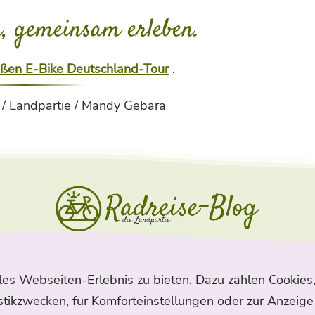
n, gemeinsam erleben.
ßen E-Bike Deutschland-Tour
.
 / Landpartie / Mandy Gebara
Navigation
les Webseiten-Erlebnis zu bieten. Dazu zählen Cookies,
Suche
Archiv
Kontakt
Sitema
stikzwecken, für Komforteinstellungen oder zur Anzeige 